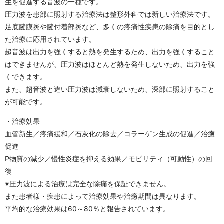
生を促進する音波の一種です。
圧力波を患部に照射する治療法は整形外科では新しい治療法です。
足底腱膜炎や腱付着部炎など、多くの疼痛性疾患の除痛を目的とし
た治療に応用されています。
超音波は出力を強くすると熱を発生するため、出力を強くすること
はできませんが、圧力波はほとんど熱を発生しないため、出力を強
くできます。
また、超音波と違い圧力波は減衰しないため、深部に照射すること
が可能です。
・治療効果
血管新生／疼痛緩和／石灰化の除去／コラーゲン生成の促進／治癒
促進
P物質の減少／慢性炎症を抑える効果／モビリティ（可動性）の回
復
※圧力波による治療は完全な除痛を保証できません。
また患者様・疾患によって治療効果や治癒期間は異なります。
平均的な治療効果は60～80％と報告されています。