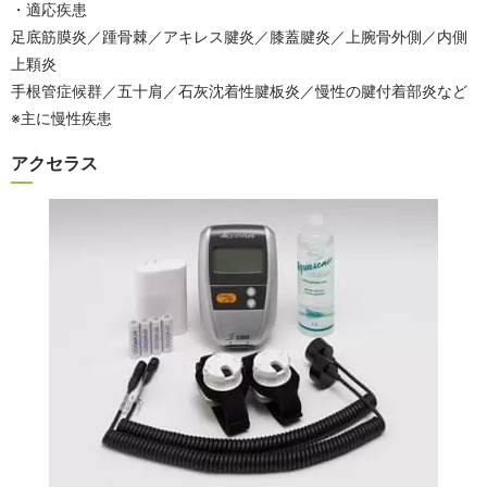
・適応疾患
足底筋膜炎／踵骨棘／アキレス腱炎／膝蓋腱炎／上腕骨外側／内側
上顆炎
手根管症候群／五十肩／石灰沈着性腱板炎／慢性の腱付着部炎など
※主に慢性疾患
アクセラス