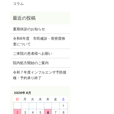
コラム
夏期休診のお知らせ
令和8年度 市民健診・骨密度検
査について
ご来院の患者様へお願い
院内処方開始のご案内
令和７年度インフルエンザ予防接
種・予約承り終了
2026年 8月
日
月
火
水
木
金
土
1
2
3
4
5
6
7
8